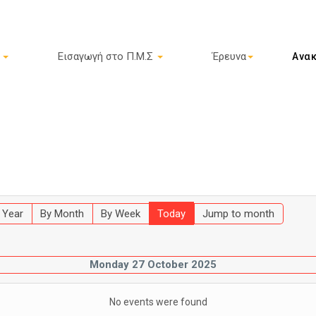
ς
Εισαγωγή στο Π.Μ.Σ
Έρευνα
Ανακ
 Year
By Month
By Week
Today
Jump to month
Monday 27 October 2025
No events were found