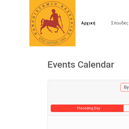
Σπουδέ
Αρχική
Events Calendar
By
Preceding Day