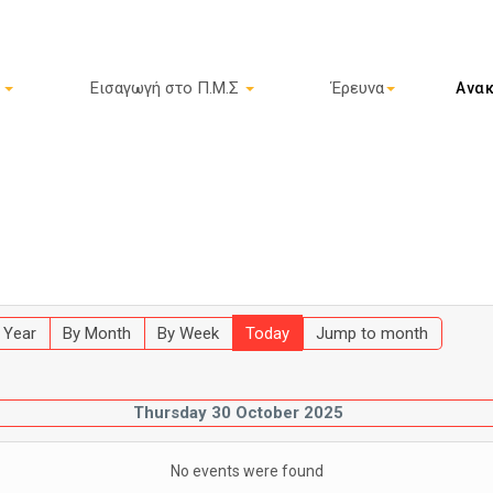
ς
Εισαγωγή στο Π.Μ.Σ
Έρευνα
Ανακ
 Year
By Month
By Week
Today
Jump to month
Thursday 30 October 2025
No events were found