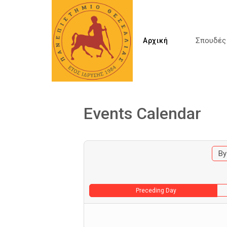
Σπουδέ
Αρχική
Events Calendar
By
Preceding Day